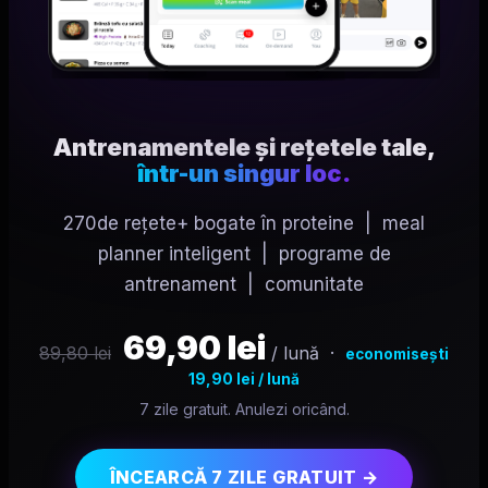
Antrenamentele și rețetele tale,
într-un singur loc.
270
de rețete+ bogate în proteine | meal
planner inteligent | programe de
antrenament | comunitate
69,90 lei
89,80 lei
/ lună ·
economisești
19,90 lei / lună
7 zile
gratuit. Anulezi oricând.
ÎNCEARCĂ
7 ZILE
GRATUIT →