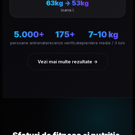
63kg → 53kg
Ioana I.
5.000+
175+
7–10 kg
persoane antrenate
recenzii verificate
pierdere medie / 3 luni
Vezi mai multe rezultate →