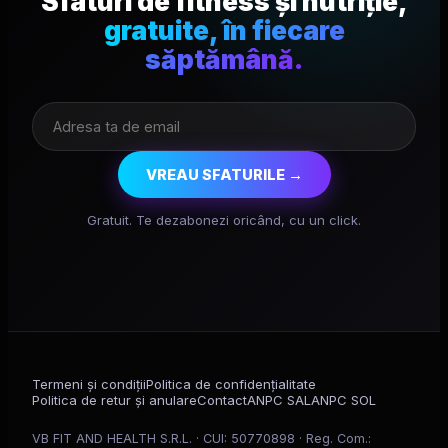
Sfaturi de fitness și nutriție,
gratuite, în fiecare
săptămână.
VREAU SFATURILE →
Gratuit. Te dezabonezi oricând, cu un click.
Termeni și condiții
Politica de confidențialitate
Politica de retur și anulare
Contact
ANPC SAL
ANPC SOL
VB FIT AND HEALTH S.R.L. · CUI: 50770898 · Reg. Com.: